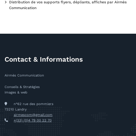
Distribution de vos supports flyers, dépliants, affiches par Airmès
Communication
Contact & Informations
Airmès Communication
Conseils & Stratégies
Images & web
n°62 rue des pommiers
73210 Landry
airmescom@gmail.com
+(33) (0)4 79 00 22 70